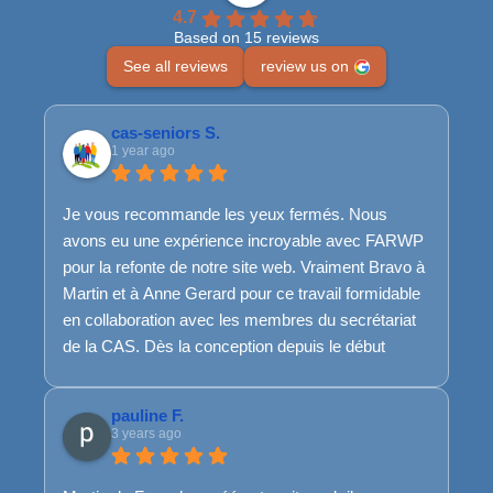
4.7
Based on 15 reviews
See all reviews
review us on
cas-seniors S.
1 year ago
Je vous recommande les yeux fermés. Nous
avons eu une expérience incroyable avec FARWP
pour la refonte de notre site web. Vraiment Bravo à
Martin et à Anne Gerard pour ce travail formidable
en collaboration avec les membres du secrétariat
de la CAS. Dès la conception depuis le début
jusqu'à la fin, les ajustements nécessaires en
cours de route, l'équipe de FARWP a su rester
pauline F.
disponible, à l'écoute et très réactive. Et même
3 years ago
pour la suite, ils sont toujours là...Franchement, top
top top.