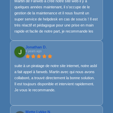
Martin de Farweb a créé notre site web il y a
Merci encore et encore pour ce travail de qualité !
quelques années maintenant, il s'occupe de le
Bref, si je pouvais mettre plus que 5 étoiles, je
gestion de la maintenance et il nous fournit un
l'aurai mis :)
super service de helpdesk en cas de soucis ! Il est
très réactif et pédagogue pour une prise en main
rapide et facile de notre part, je recommande les
yeux fermés !
Jonathan D.
4 years ago
suite à un piratage de notre site internet, notre asbl
a fait appel à farweb. Martin avec qui nous avons
collaboré, a trouvé directement la bonne solution.
Il est toujours disponible et intervient rapidement.
Je vous le recommande.
Mette Lykke N.