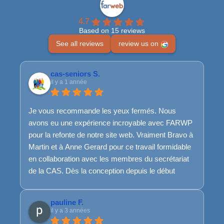
4.7
Based on 15 reviews
See all reviews
review us on
cas-seniors S.
il y a 1 année
Je vous recommande les yeux fermés. Nous
avons eu une expérience incroyable avec FARWP
pour la refonte de notre site web. Vraiment Bravo à
Martin et à Anne Gerard pour ce travail formidable
en collaboration avec les membres du secrétariat
de la CAS. Dès la conception depuis le début
jusqu'à la fin, les ajustements nécessaires en
cours de route, l'équipe de FARWP a su rester
pauline F.
disponible, à l'écoute et très réactive. Et même
il y a 3 années
pour la suite, ils sont toujours là...Franchement, top